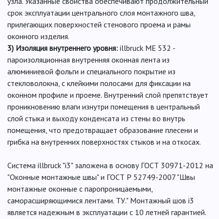
узла. Указанные свойства обеспечивают продолжительный
срок эксплуатации центрального слоя монтажного шва,
прилегающих поверхностей стенового проема и рамы
оконного изделия.
3) Изоляция внутреннего уровня:
illbruck ME 532 -
пароизоляционная внутренняя оконная лента из
алюминиевой фольги и специального покрытие из
стекловолокна, с клейкими полосами для фиксации на
оконном профиле и проеме. Внутренний слой препятствует
проникновению влаги изнутри помещения в центральный
слой стыка и выходу конденсата из стены во внутрь
помещения, что предотвращает образование плесени и
грибка на внутренних поверхностях стыков и на откосах.
Система illbruck "i3" заложена в основу ГОСТ 30971-2012 на
"Оконные монтажные швы" и ГОСТ Р 52749-2007 "Швы
монтажные оконные с паропроницаемыми,
саморасширяющимися лентами. ТУ." Монтажный шов i3
является надежным в эксплуатации с 10 летней гарантией.