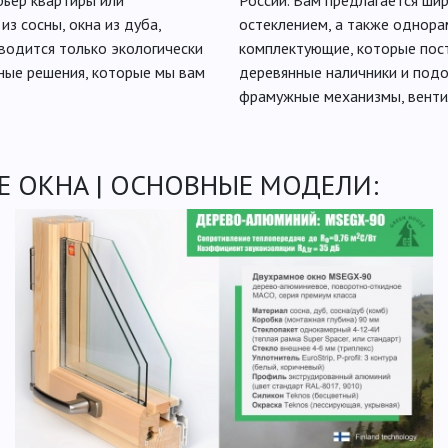
рьер квартиры или
России. Вам предлагается ши
з сосны, окна из дуба,
остеклением, а также однор
водится только экологически
комплектующие, которые пос
ые решения, которые мы вам
деревянные наличники и подо
фрамужные механизмы, венти
 ОКНА | ОСНОВНЫЕ МОДЕЛИ: