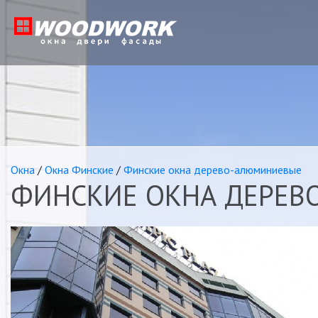
Окна
/
Окна Финcкие
/
Финские окна дерево-алюминиевые
ФИНСКИЕ ОКНА ДЕРЕВ