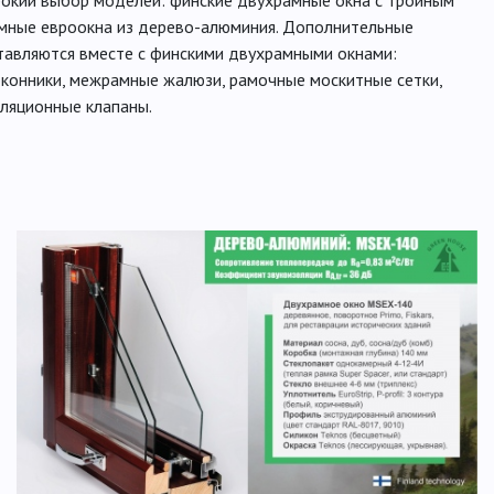
рокий выбор моделей: финские двухрамные окна с тройным
амные евроокна из дерево-алюминия. Дополнительные
тавляются вместе с финскими двухрамными окнами:
конники, межрамные жалюзи, рамочные москитные сетки,
ляционные клапаны.