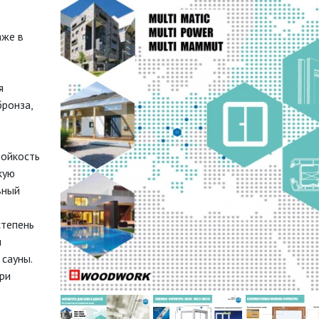
аже в
◀
я
бронза,
ойкость
кую
вный
степень
м
 сауны.
ри