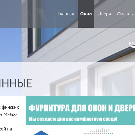
Окна
Главная
Двери
Фасады
ЯННЫЕ
х финских
он MEGX-
кой на