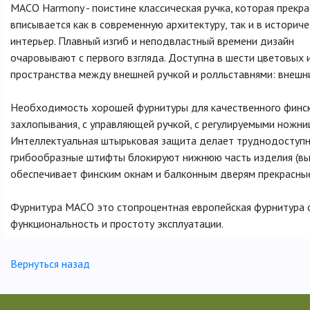
МАСО Harmony - поистине классическая ручка, которая прекр
вписывается как в современную архитектуру, так и в историче
интерьер. Плавный изгиб и неподвластный времени дизайн
очаровывают с первого взгляда. Доступна в шести цветовых 
пространства между внешней ручкой и ролльставнями: внешни
Необходимость хорошей фурнитуры для качественного финск
захлопывания, с управляющей ручкой, с регулируемыми ножн
Интеллектуальная штырьковая защита делает труднодоступны
грибообразные штифты блокируют нижнюю часть изделия (выд
обеспечивает финским окнам и балконным дверям прекрасные 
Фурнитура МАСО это стопроцентная европейская фурнитура с
функциональность и простоту эксплуатации.
Вернуться назад