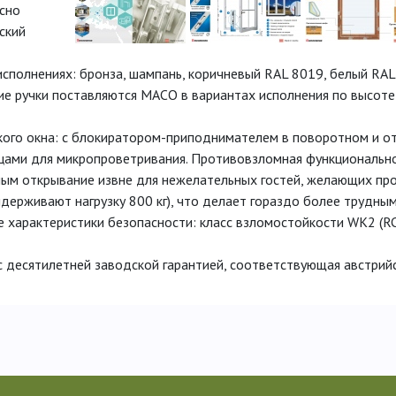
асно
ский
исполнениях: бронза, шампань, коричневый RAL 8019, белый RAL
е ручки поставляются МАСО в вариантах исполнения по высоте 
ого окна: с блокиратором-приподнимателем в поворотном и от
ицами для микропроветривания. Противовзломная функционально
м открывание извне для нежелательных гостей, желающих прон
ерживают нагрузку 800 кг), что делает гораздо более трудным
характеристики безопасности: класс взломостойкости WK2 (RC 
 десятилетней заводской гарантией, соответствующая австрий