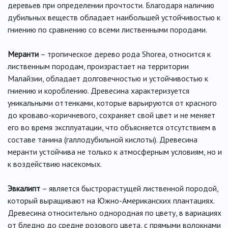
деревьев при определении прочтости. Благодаря наличию
дубильных веществ обладает наибольшей устойчивостью к
гниению по сравнению со всеми лиственными породами.
Меранти
– тропическое дерево рода Shorea, относится к
лиственным породам, произрастает на территории
Малайзии, обладает долговечностью и устойчивостью к
гниению и короблению. Древесина характеризуется
уникальными оттенками, которые варьируются от красного
до кроваво-коричневого, сохраняет свой цвет и не меняет
его во время эксплуатации, что объясняется отсутствием в
составе танина (галлодубильной кислоты). Древесина
меранти устойчива не только к атмосферным условиям, но и
к воздействию насекомых.
Эвкалипт
– является быстрорастущей лиственной породой,
который выращивают на Южно-Американских плантациях.
Древесина относительно однородная по цвету, в вариациях
от бледно до средне розового цвета, с прямыми волокнами